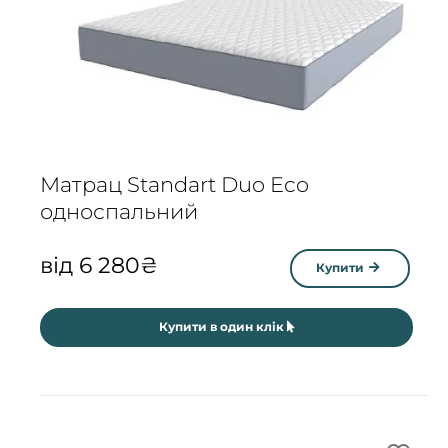
Матрац Standart Duo Eco
односпальний
від
6 280
₴
Купити
Купити в один клік