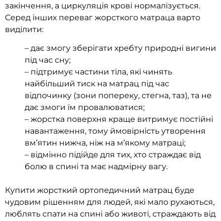
закінчення, а циркуляція крові нормалізується.
Серед інших переваг жорсткого матраца варто
виділити:
– дає змогу зберігати хребту природні вигини
під час сну;
– підтримує частини тіла, які чинять
найбільший тиск на матрац під час
відпочинку (зони попереку, стегна, таз), та не
дає змоги їм провалюватися;
– жорстка поверхня краще витримує постійні
навантаження, тому ймовірність утворення
вм’ятин нижча, ніж на м’якому матраці;
– відмінно підійде для тих, хто страждає від
болю в спині та має надмірну вагу.
Купити жорсткий ортопедичний матрац буде
чудовим рішенням для людей, які мало рухаються,
люблять спати на спині або животі, страждають від