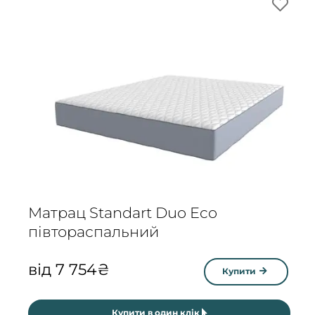
Матрац Standart Duo Eco
півтораспальний
від
7 754
₴
Купити
Купити в один клік