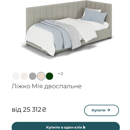
+
2
Ліжко Мія двоспальне
від
25 312
₴
Купити
Купити в один клік