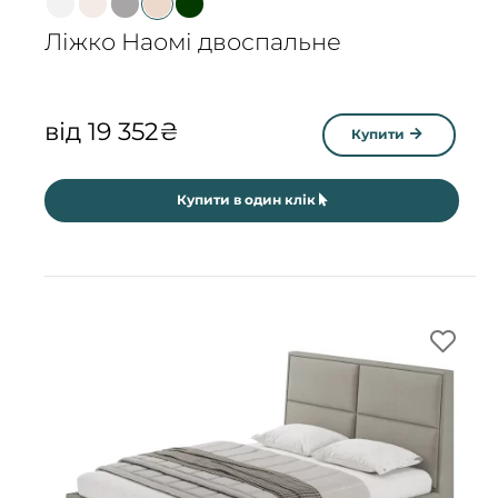
Ліжко Наомі двоспальне
від
19 352
₴
Купити
Купити в один клік