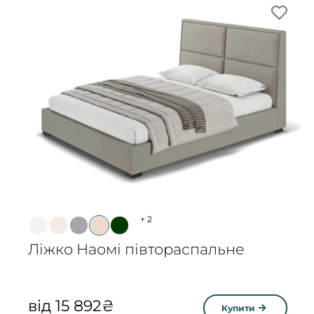
+
2
Ліжко Наомі півтораспальне
від
15 892
₴
Купити