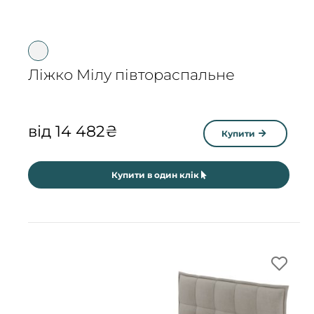
Ліжко Мілу півтораспальне
від
14 482
₴
Купити
Купити в один клік