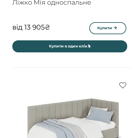
Ліжко Мія односпальне
від
13 905
₴
Купити
Купити в один клік