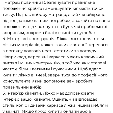
і матрац повинні забезпечувати правильне
положення хребта і зменшувати кількість точок
тиску. Під час вибору матраца, який якнайкраще
відповідатиме вашим потребам, зважайте на ваше
положення під час сну та на будь-які проблеми зі
здоров’ям, зокрема болі в спині чи суглобах.
4. Матеріал і конструкція. Ліжка виготовляються з
різних матеріалів, кожен з яких має свої переваги
з погляду довговічності, естетики та догляду.
Наприклад, дерев’яні каркаси мають класичний
вигляд і міцну конструкцію, в той час як металеві
часто є більш легкими і сучасними. Щоб вдало
купити ліжко в Києві, зверніться до професійного
консультанта, який допоможе вам зробити
правильний вибір.
5. Інтер’єр кімнати. Ліжко має доповнювати
інтер’єр вашої кімнати. Оцініть, чи відповідає
стиль, колір і дизайн каркаса ліжка іншим меблям
у кімнаті. Якщо ліжко купити онлайн або в