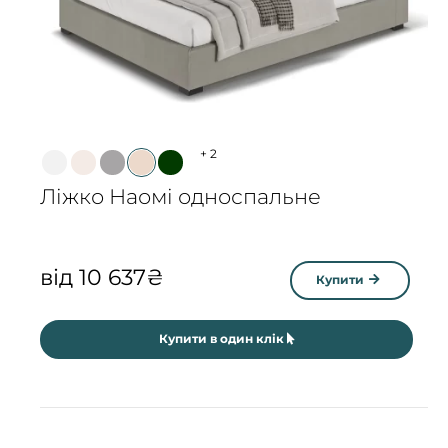
+
2
Ліжко Наомі односпальне
від
10 637
₴
Купити
Купити в один клік