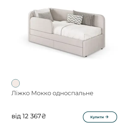
Ліжко Мокко односпальне
від
12 367
₴
Купити