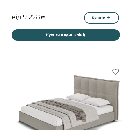
від
9 228
₴
Купити
Купити в один клік