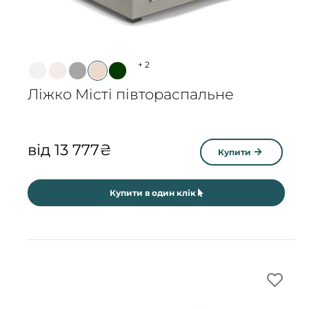
+
2
Ліжко Місті півтораспальне
від
13 777
₴
Купити
Купити в один клік