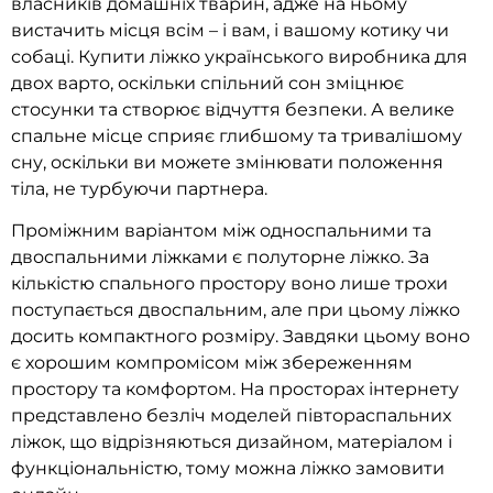
власників домашніх тварин, адже на ньому
вистачить місця всім – і вам, і вашому котику чи
собаці. Купити ліжко українського виробника для
двох варто, оскільки спільний сон зміцнює
стосунки та створює відчуття безпеки. А велике
спальне місце сприяє глибшому та тривалішому
сну, оскільки ви можете змінювати положення
тіла, не турбуючи партнера.
Проміжним варіантом між односпальними та
двоспальними ліжками є полуторне ліжко. За
кількістю спального простору воно лише трохи
поступається двоспальним, але при цьому ліжко
досить компактного розміру. Завдяки цьому воно
є хорошим компромісом між збереженням
простору та комфортом. На просторах інтернету
представлено безліч моделей півтораспальних
ліжок, що відрізняються дизайном, матеріалом і
функціональністю, тому можна ліжко замовити