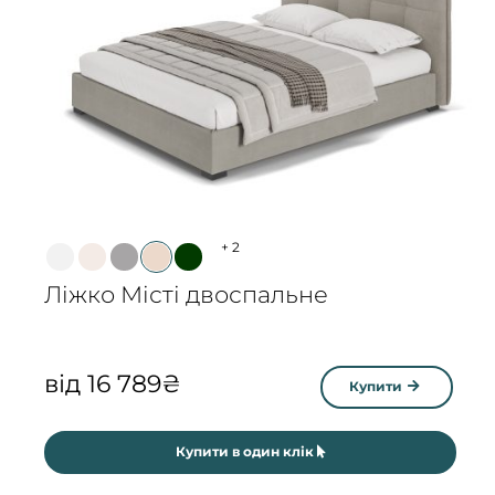
+
2
Ліжко Місті двоспальне
від
16 789
₴
Купити
Купити в один клік