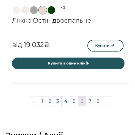
+
2
Ліжко Остін двоспальне
від
19 032
₴
Купити
Купити в один клік
←
1
2
3
4
5
6
7
8
→