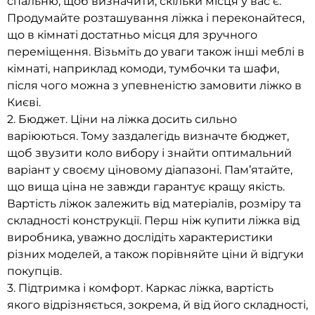
спальню, щоб визначити, скільки місця у вас є.
Продумайте розташування ліжка і переконайтеся,
що в кімнаті достатньо місця для зручного
переміщення. Візьміть до уваги також інші меблі в
кімнаті, наприклад комоди, тумбочки та шафи,
після чого можна з упевненістю замовити ліжко в
Києві.
2. Бюджет. Ціни на ліжка досить сильно
варіюються. Тому заздалегідь визначте бюджет,
щоб звузити коло вибору і знайти оптимальний
варіант у своєму ціновому діапазоні. Пам’ятайте,
що вища ціна не завжди гарантує кращу якість.
Вартість ліжок залежить від матеріалів, розміру та
складності конструкції. Перш ніж купити ліжка від
виробника, уважно дослідіть характеристики
різних моделей, а також порівняйте ціни й відгуки
покупців.
3. Підтримка і комфорт. Каркас ліжка, вартість
якого відрізняється, зокрема, й від його складності,