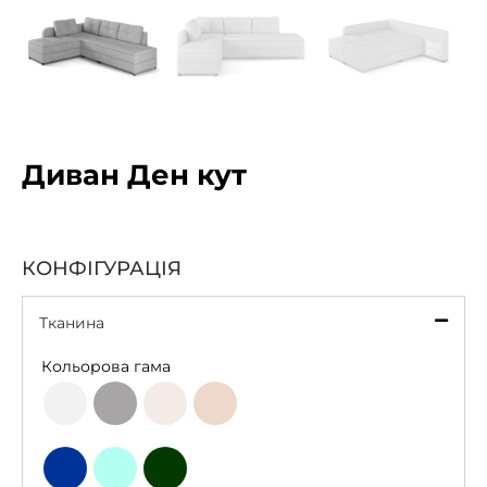
Диван Ден кут
КОНФІГУРАЦІЯ
Тканина
*
Кольорова гама
Light
Grey
Beige
Latte
Grey
Deep
Bottle
Aqua
Blue
Green