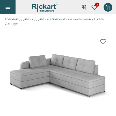
Список по
Головна
/
Дивани
/
Дивани з поворотним механізмом
/ Диван
Ден кут