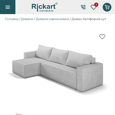
Список по
Головна
/
Дивани
/
Дивани єврокнижки
/ Диван Каліфорнія кут