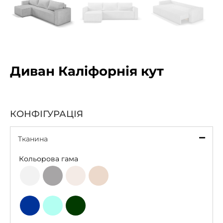
Диван Каліфорнія кут
КОНФІГУРАЦІЯ
Тканина
*
Кольорова гама
Light
Grey
Beige
Latte
Grey
Deep
Bottle
Aqua
Blue
Green