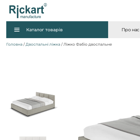
Каталог товарів
Про нас
Головна
/
Двоспальні ліжка
/ Ліжко Фабіо двоспальне
Дивани
Ліжка
Матраци