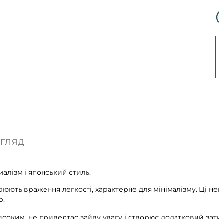
ОГЛЯД
алізм і японський стиль.
рюють враження легкості, характерне для мінімалізму. Ці н
р.
високим, не привертає зайву увагу і створює додатковий зат