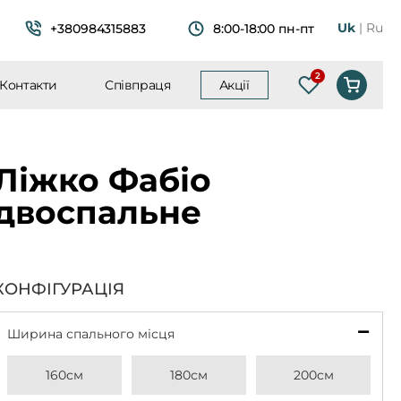
Uk
Ru
+380984315883
8:00-18:00 пн-пт
Контакти
Співпраця
Акції
Список побаж
Ліжко Фабіо
двоспальне
КОНФІГУРАЦІЯ
Ширина спального місця
*
160см
180см
200см