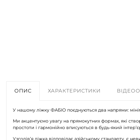
ОПИС
ХАРАКТЕРИСТИКИ
ВІДЕО
У нашому ліжку ФАБІО поєднуються два напрями: мінім
Ми акцентуємо увагу на прямокутних формах, які ство
простоти і гармонійно вписуються в будь-який інтер’є
Узголів’я ліжка відповідає азійському стандарту, є не