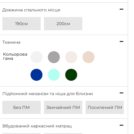
Довжина спального місця
*
190см
200см
Тканина
*
Кольорова
Light
Grey
Beige
Latte
гама
Grey
Deep
Bottle
Aqua
Blue
Green
Підйомний механізм та ніша для білизни
*
Без ПМ
Звичайний ПМ
Посилений ПМ
Вбудований каркасний матрац
*