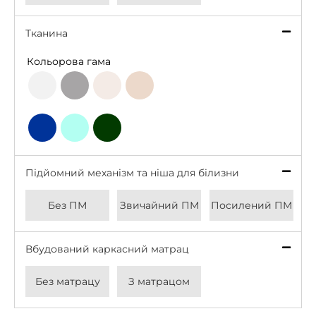
Тканина
*
Кольорова гама
Light
Grey
Beige
Latte
Grey
Deep
Bottle
Aqua
Blue
Green
Підйомний механізм та ніша для білизни
*
Без ПМ
Звичайний ПМ
Посилений ПМ
Вбудований каркасний матрац
*
Без матрацу
З матрацом