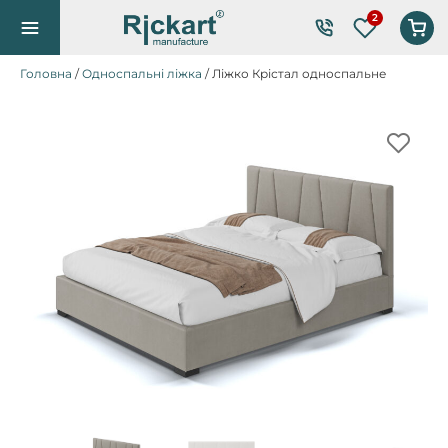
Список по
Головна
/
Односпальні ліжка
/ Ліжко Крістал односпальне