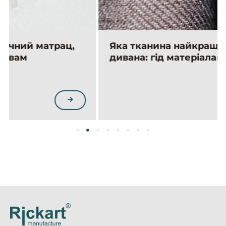
Яка тканина найкраща для оббивки
дивана: гід матеріалами