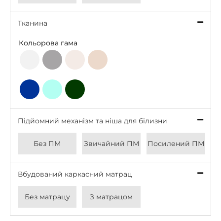
Тканина
*
Кольорова гама
Light
Grey
Beige
Latte
Grey
Deep
Bottle
Aqua
Blue
Green
Підйомний механізм та ніша для білизни
*
Без ПМ
Звичайний ПМ
Посилений ПМ
Вбудований каркасний матрац
*
Без матрацу
З матрацом