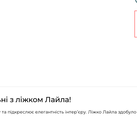
ні з ліжком Лайла!
у та підкреслює елегантність інтер’єру. Ліжко Лайла здобу