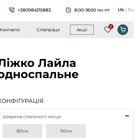
Uk
Ru
+380984315883
8:00-18:00 пн-пт
Контакти
Співпраця
Акції
Список побаж
Ліжко Лайла
односпальне
КОНФІГУРАЦІЯ
Ширина спального місця
*
80см
90см