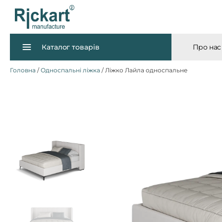
Каталог товарів
Про нас
Головна
/
Односпальні ліжка
/ Ліжко Лайла односпальне
Дивани
Ліжка
Матраци