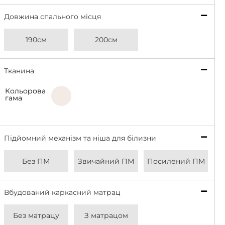
Довжина спального місця
*
190см
200см
Тканина
*
Кольорова
Beige
гама
Підйомний механізм та ніша для білизни
*
Без ПМ
Звичайний ПМ
Посилений ПМ
Вбудований каркасний матрац
*
Без матрацу
З матрацом