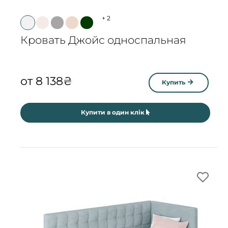
+
2
Кровать Джойс односпальная
от
8 138
₴
Купить
Купити в один клік