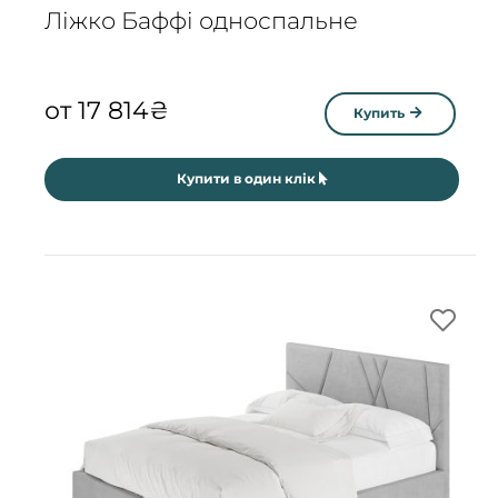
Ліжко Баффі односпальне
от
17 814
₴
Купить
Купити в один клік