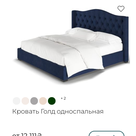
+
2
Кровать Голд односпальная
от
12 111
₴