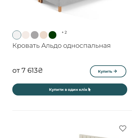
+
2
Кровать Альдо односпальная
от
7 613
₴
Купить
Купити в один клік