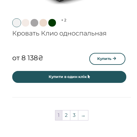
+
2
Кровать Клио односпальная
от
8 138
₴
Купить
Купити в один клік
1
2
3
→