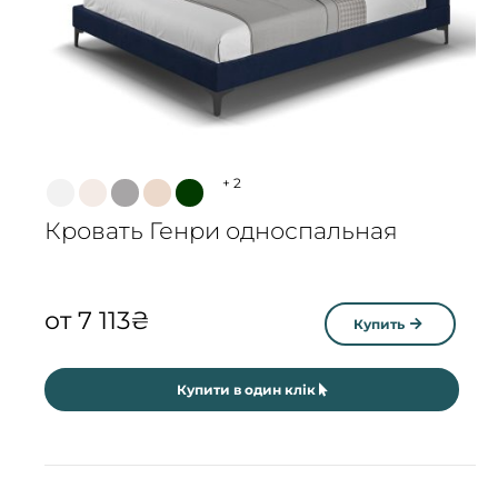
+
2
Кровать Генри односпальная
от
7 113
₴
Купить
Купити в один клік