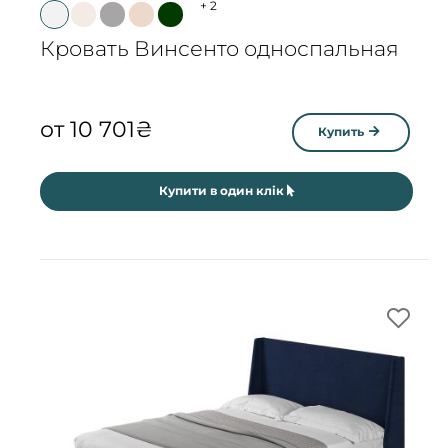
+
2
Кровать Винсенто односпальная
от
10 701
₴
Купить
Купити в один клік