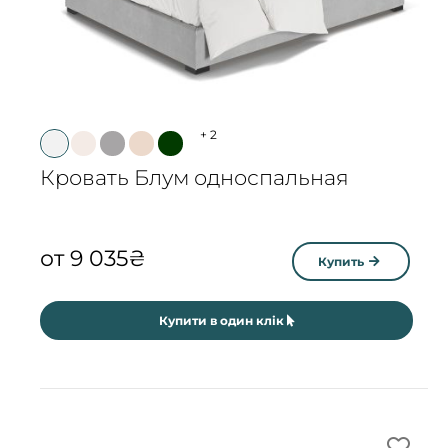
+
2
Кровать Блум односпальная
от
9 035
₴
Купить
Купити в один клік