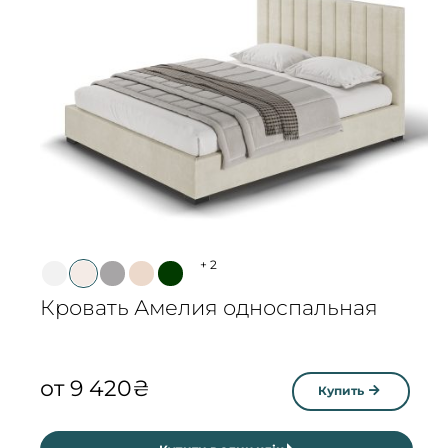
+
2
Кровать Амелия односпальная
от
9 420
₴
Купить