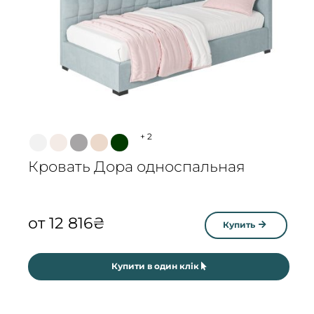
+
2
Кровать Дора односпальная
от
12 816
₴
Купить
Купити в один клік