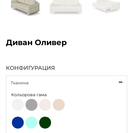
Диван Оливер
КОНФИГУРАЦИЯ
Тканина
*
Кольорова гама
Light
Grey
Beige
Latte
Grey
Deep
Bottle
Aqua
Blue
Green