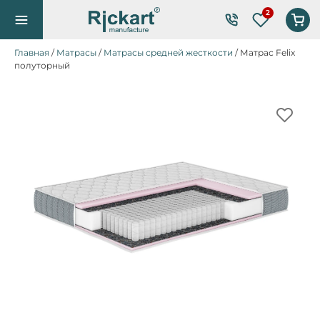
Список же
Главная
/
Матрасы
/
Матрасы средней жесткости
/ Матрас Felix
полуторный