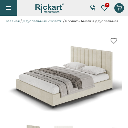
Список же
Главная
/
Двуспальные кровати
/ Кровать Амелия двуспальная