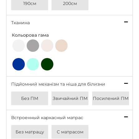
190см
200см
Тканина
*
Кольорова гама
Light
Grey
Beige
Latte
Grey
Deep
Bottle
Aqua
Blue
Green
Підйомний механізм та ніша для білизни
*
Без ПМ
Звичайний ПМ
Посилений ПМ
Встроенный каркасный матрас
*
Без матрацу
С матрасом