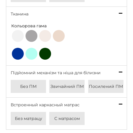
Тканина
*
Кольорова гама
Light
Grey
Beige
Latte
Grey
Deep
Bottle
Aqua
Blue
Green
Підйомний механізм та ніша для білизни
*
Без ПМ
Звичайний ПМ
Посилений ПМ
Встроенный каркасный матрас
*
Без матрацу
С матрасом