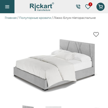
Список же
Главная
/
Полуторные кровати
/ Ліжко Блум півтораспальне