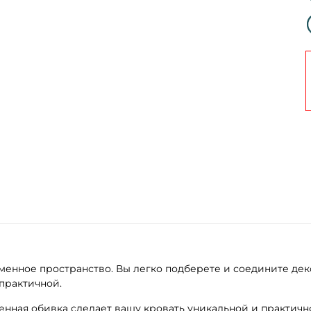
менное пространство. Вы легко подберете и соедините дек
практичной.
енная обивка сделает вашу кровать уникальной и практично