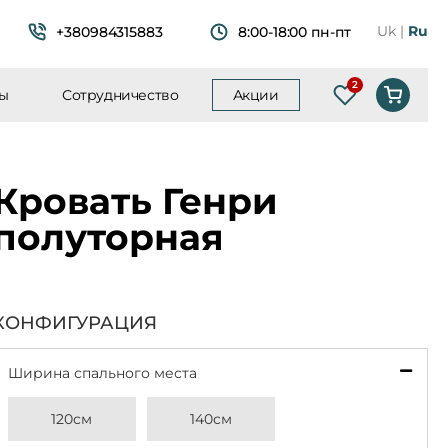
Uk
Ru
+380984315883
8:00-18:00 пн-пт
ты
Сотрудничество
Акции
Список желан
Кровать Генри
полуторная
КОНФИГУРАЦИЯ
Ширина спального места
*
120см
140см