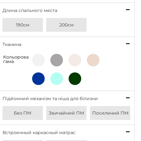
Длина спального места
*
190см
200см
Тканина
*
Кольорова
Light
Grey
Beige
Latte
гама
Grey
Deep
Bottle
Aqua
Blue
Green
Підйомний механізм та ніша для білизни
*
Без ПМ
Звичайний ПМ
Посилений ПМ
Встроенный каркасный матрас
*