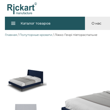
Каталог товаров
О нас
Главная
/
Полуторные кровати
/ Ліжко Генрі півтораспальне
Диваны
Кровати
Матрасы