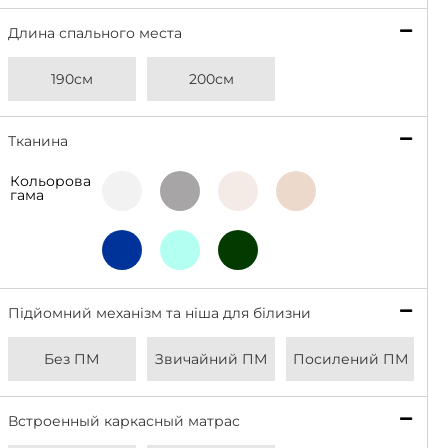
Длина спального места
*
190см
200см
Тканина
*
Кольорова
Light
Grey
Beige
Latte
гама
Grey
Deep
Bottle
Aqua
Blue
Green
Підйомний механізм та ніша для білизни
*
Без ПМ
Звичайний ПМ
Посилений ПМ
Встроенный каркасный матрас
*