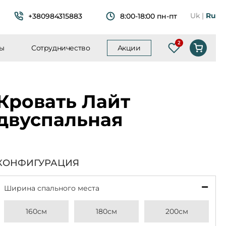
Uk
Ru
+380984315883
8:00-18:00 пн-пт
ты
Сотрудничество
Акции
Список желан
Кровать Лайт
двуспальная
КОНФИГУРАЦИЯ
Ширина спального места
*
160см
180см
200см