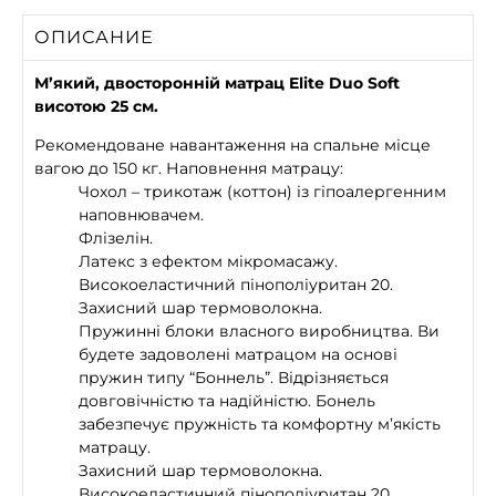
ОПИСАНИЕ
М’який, двосторонній матрац Elite Duo Soft
висотою 25 см.
Рекомендоване навантаження на спальне місце
вагою до 150 кг. Наповнення матрацу:
Чохол – трикотаж (коттон) із гіпоалергенним
наповнювачем.
Флізелін.
Латекс з ефектом мікромасажу.
Високоеластичний пінополіуритан 20.
Захисний шар термоволокна.
Пружинні блоки власного виробництва. Ви
будете задоволені матрацом на основі
пружин типу “Боннель”. Відрізняється
довговічністю та надійністю. Бонель
забезпечує пружність та комфортну м’якість
матрацу.
Захисний шар термоволокна.
Високоеластичний пінополіуритан 20.