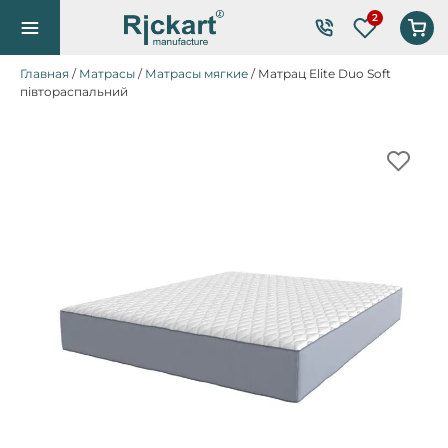
Список же
Главная
/
Матрасы
/
Матрасы мягкие
/ Матрац Elite Duo Soft
півтораспальний